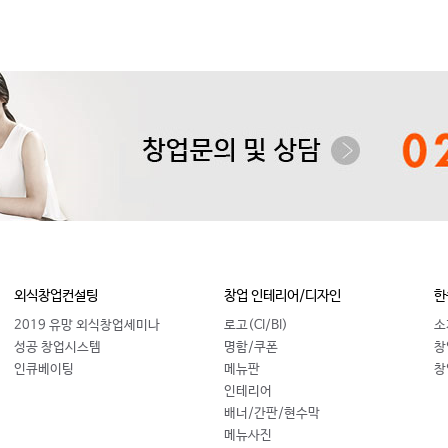
외식창업컨설팅
창업 인테리어/디자인
한
2019 유망 외식창업세미나
로고(CI/BI)
소
성공 창업시스템
명함/쿠폰
창
인큐베이팅
메뉴판
창
인테리어
배너/간판/현수막
메뉴사진