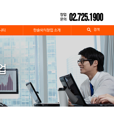
검색
니티
한솔외식창업 소개
업