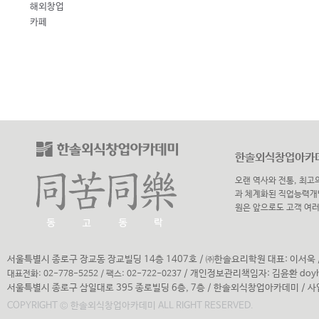
해외창업
카페
한솔외식창업아카데
오랜 역사와 전통, 최고
과 체계화된 직업능력개
원은 앞으로도 고객 여
서울특별시 종로구 장교동 장교빌딩 14층 1407호
/
㈜한솔요리학원 대표: 이서욱 /
/
개인정보관리책임자: 김윤환
doy
대표전화: 02-778-5252 / 팩스: 02-722-0237
서울특별시 종로구 삼일대로 395 종로빌딩 6층, 7층 / 한솔외식창업아카데미 / 사업
COPYRIGHT © 한솔외식창업아카데미 ALL RIGHT RESERVED.