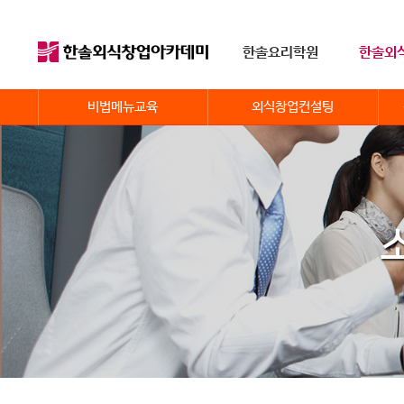
한솔요리학원
한솔외
비법메뉴교육
외식창업컨설팅