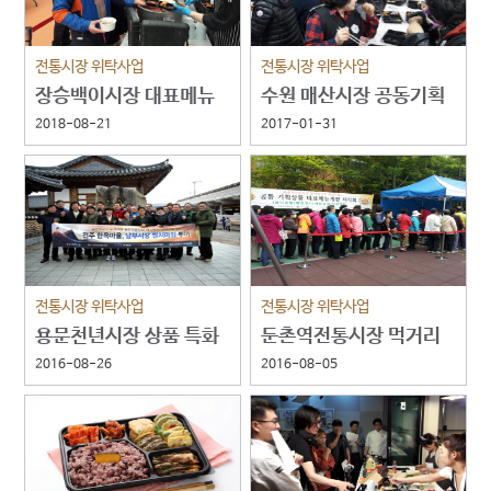
전통시장 위탁사업
전통시장 위탁사업
장승백이시장 대표메뉴
수원 매산시장 공동기획
및 공동기획상품 개발
상품 및 레시피 개발
2018-08-21
2017-01-31
전통시장 위탁사업
전통시장 위탁사업
용문천년시장 상품 특화
둔촌역전통시장 먹거리
지원 사업
상품 개발
2016-08-26
2016-08-05