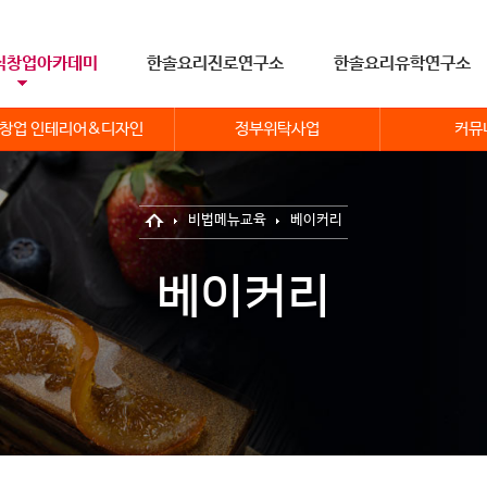
식창업아카데미
한솔요리진로연구소
한솔요리유학연구소
창업 인테리어&디자인
정부위탁사업
커뮤
비법메뉴교육
베이커리
베이커리