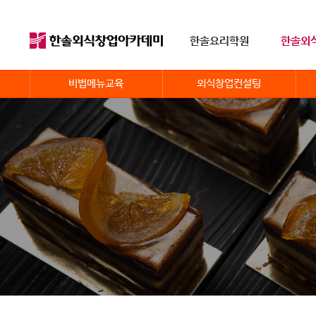
한솔요리학원
한솔외
비법메뉴교육
외식창업컨설팅